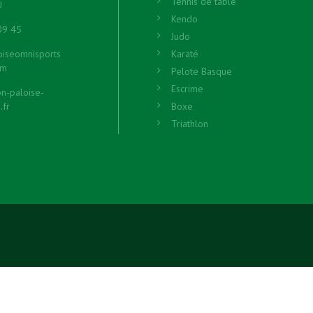
Tennis de table
U
Kendo
09 45
Judo
oiseomnisports
Karaté
om
Pelote Basque
Escrime
n-paloise-
.fr
Boxe
Triathlon