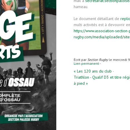
mail à
secretariat.sectionpaloi
hameau.
Le document détaillant de
repli
multi activités est à devouvrir en 
https://www.association-section-
rugby.com/media/uploaded/sit
Écrit par
Section Rugby
le mercredi 
Lien permanent
-
« Les 120 ans du club
-
Triathlon - Qualif D3 et titre r
à pied »