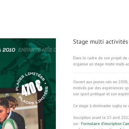
Stage multi activité
Dans le cadre de son projet de 
organise un stage mixte multi-a
Ouvert aux jeunes nés en 2008, 
motivés par des expériences sp
son sport prétiqué et son expér
Ce stage à dominante rugby se d
Inscription avant le 15 avril 202
sur :
Formulaire d'inscription C