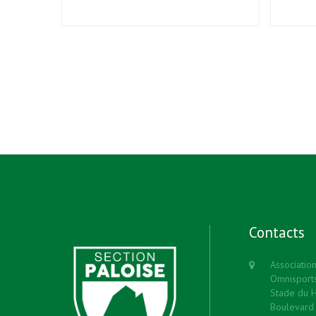
Contacts
Associatio
Omnisport
Stade du 
Boulevard 