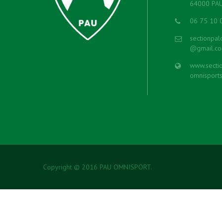
64000 PA
06 75 10 
sectionpal
@gmail.c
www.sectio
omnisports
Copyright © 2016 PAU OMNISPORT.