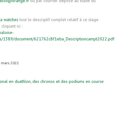
seasso@orange.fr
ou par courrier déposé au stade du
ca watches
tout le descriptif complet relatif à ce stage
cliquant ici :
paloise-
es/1389/document/621762c8f1eba_Descriptioncampt2022.pdf
9 mars 2022
égional en duathlon, des chronos et des podiums en course