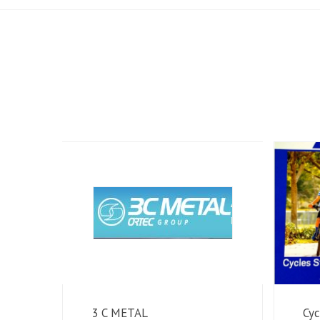
3 C METAL
Cy