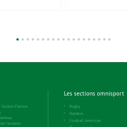
Les sections omnisport
n Section Paloise
Rugby
s
Natation
Hameau
Football Américain
de l'aviation