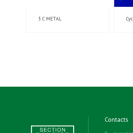
3 C METAL
Cy
Contacts
Associatio