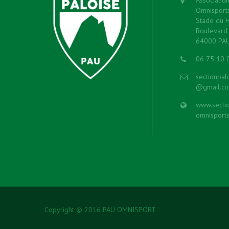
Omnisport
Stade du 
Boulevard 
64000 PA
06 75 10 
sectionpal
@gmail.c
www.sectio
omnisports
Copyright © 2016 PAU OMNISPORT.