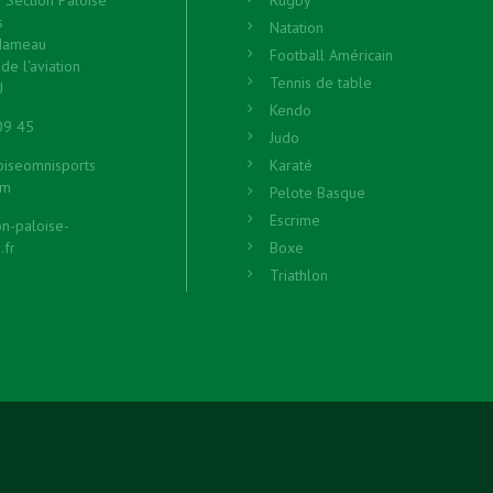
s
Natation
Hameau
Football Américain
de l'aviation
Tennis de table
U
Kendo
09 45
Judo
oiseomnisports
Karaté
om
Pelote Basque
Escrime
n-paloise-
.fr
Boxe
Triathlon