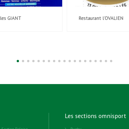
cles GIANT
Restaurant l'OVALIEN
Les sections omnisport
n Section Paloise
Rugby