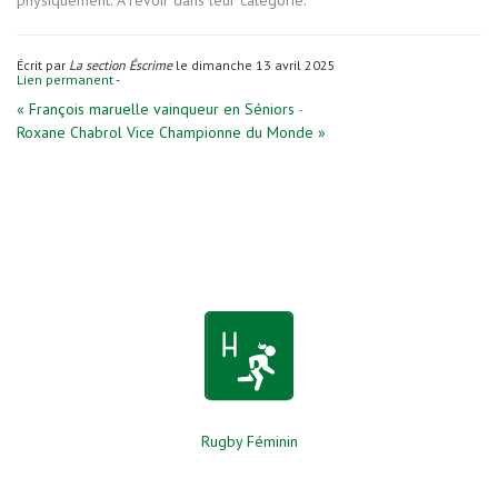
physiquement. A revoir dans leur catégorie.
Écrit par
La section Éscrime
le dimanche 13 avril 2025
Lien permanent
-
« François maruelle vainqueur en Séniors
-
Roxane Chabrol Vice Championne du Monde »
Rugby Féminin